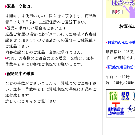
、
返品・交換は
未開封、未使用のものに限らせて頂きます。商品到
着日より７日以内に上記住所へご返送下さい。
お支払
返品を承れない場合もございます
返品ご希望の場合は必ずメールにて連絡後＜内容確
認させて頂きますので当店からの返信をご確認後＞
お支払いは､4
ご返品下さい。
銀行振込／郵便
内容確認なしのご返品・交換は承れません。
ド が可能です
なお、お客様のご都合による返品・交換は、送料・
手数料ともにお客様ご負担でお願いします。
配送の期日指定
配送途中の破損
午前中／12時－1
時－20時／20時
などの事故がございましたら、弊社までご連絡下さ
い。送料・手数料ともに弊社負担で早急に新品をご
送付致します。
詳しくはこちらをご覧下さい。